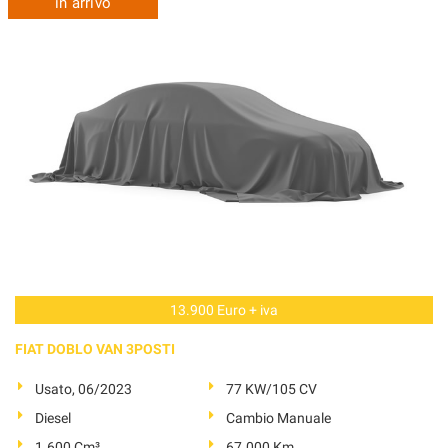
in arrivo
13.900 Euro + iva
FIAT DOBLO VAN 3POSTI
Usato, 06/2023
77 KW/105 CV
Diesel
Cambio Manuale
1.600 Cm³
67.000 Km