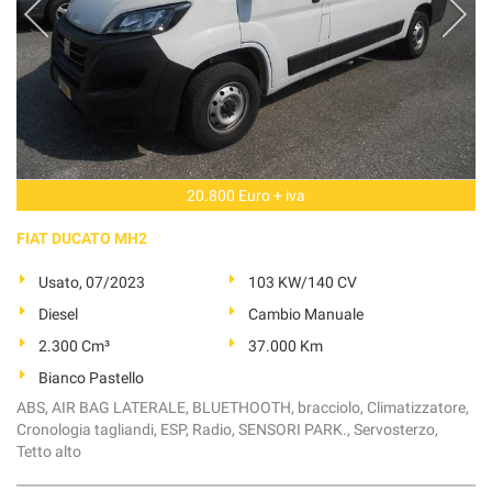
20.800 Euro + iva
FIAT DUCATO MH2
Usato, 07/2023
103 KW/140 CV
Diesel
Cambio Manuale
2.300 Cm³
37.000 Km
Bianco Pastello
ABS, AIR BAG LATERALE, BLUETHOOTH, bracciolo, Climatizzatore,
Cronologia tagliandi, ESP, Radio, SENSORI PARK., Servosterzo,
Tetto alto