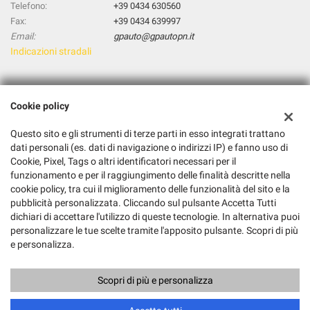
Telefono:
+39 0434 630560
Fax:
+39 0434 639997
Email:
gpauto@gpautopn.it
Indicazioni stradali
Dati fiscali:
Cookie policy
GP AUTO S.R.L.
Via Maestri del Lavoro, 1, Chions (PN)
Questo sito e gli strumenti di terze parti in esso integrati trattano
C.F/P.IVA:
01951370939
dati personali (es. dati di navigazione o indirizzi IP) e fanno uso di
Registro delle imprese:
PN
Cookie, Pixel, Tags o altri identificatori necessari per il
funzionamento e per il raggiungimento delle finalità descritte nella
cookie policy, tra cui il miglioramento delle funzionalità del sito e la
pubblicità personalizzata. Cliccando sul pulsante Accetta Tutti
dichiari di accettare l'utilizzo di queste tecnologie. In alternativa puoi
personalizzare le tue scelte tramite l'apposito pulsante. Scopri di più
e personalizza.
Scopri di più e personalizza
Copyright © 2026 GestionaleAuto.com S.r.l., Tutti i diritti riservati -
Leggi l'informativa sulla privacy
-
Cookie Policy