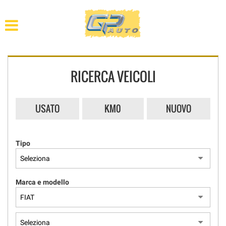
HOME
ASSISTENZA
RICERCA VEICOLI
PARCO VEICOLI
VEICOLI INDUSTRIALI
USATO
KM0
NUOVO
AUTO D’EPOCA
Tipo
ACQUISTIAMO USATO
Marca e modello
CONTATTI