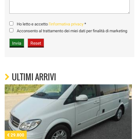
Ho letto e accetto
l'informativa privacy
*
Acconsento al trattamento dei miei dati per finalità di marketing
ULTIMI ARRIVI
€ 29.800
€