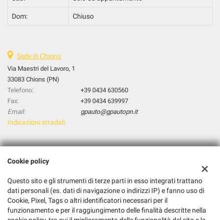
Dom:
Chiuso
Sede di Chions
Via Maestri del Lavoro, 1
33083 Chions (PN)
Telefono:
+39 0434 630560
Fax:
+39 0434 639997
Email:
gpauto@gpautopn.it
Indicazioni stradali
Dati fiscali:
Cookie policy
GP AUTO S.R.L.
Via Maestri del Lavoro, 1, Chions (PN)
Questo sito e gli strumenti di terze parti in esso integrati trattano
C.F/P.IVA:
01951370939
dati personali (es. dati di navigazione o indirizzi IP) e fanno uso di
Registro delle imprese:
Cookie, Pixel, Tags o altri identificatori necessari per il
PN
funzionamento e per il raggiungimento delle finalità descritte nella