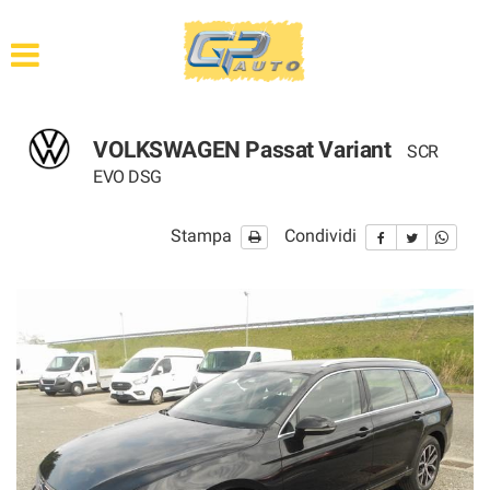
HOME
ASSISTENZA
VOLKSWAGEN Passat Variant
SCR
PARCO VEICOLI
EVO DSG
VEICOLI INDUSTRIALI
Stampa
Condividi
AUTO D’EPOCA
ACQUISTIAMO USATO
CONTATTI