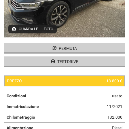
GUARDA LE 11 FOTO
PERMUTA
TEST-DRIVE
PREZZO
18.800 €
Condizioni
usato
Immatricolazione
11/2021
Chilometraggio
132.000
Alimentazione
Diesel